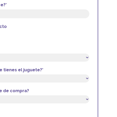
e?*
cto
 tienes el juguete?*
nte de compra?